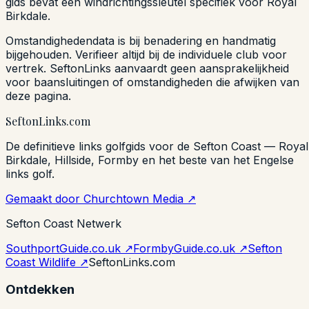
gids bevat een windrichtingssleutel specifiek voor Royal
Birkdale.
Omstandighedendata is bij benadering en handmatig
bijgehouden. Verifieer altijd bij de individuele club voor
vertrek. SeftonLinks aanvaardt geen aansprakelijkheid
voor baansluitingen of omstandigheden die afwijken van
deze pagina.
Sefton
Links
.com
De definitieve links golfgids voor de Sefton Coast — Royal
Birkdale, Hillside, Formby en het beste van het Engelse
links golf.
Gemaakt door Churchtown Media ↗
Sefton Coast Netwerk
SouthportGuide.co.uk ↗
FormbyGuide.co.uk ↗
Sefton
Coast Wildlife ↗
SeftonLinks.com
Ontdekken