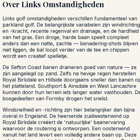
Over Links Omstandigheden
Links golf omstandigheden verschillen fundamenteel van
parkland golf. De belangrijkste variabelen zijn windrichting
en -kracht, recente regenval en drainage, en de hardheid
van het gras. Een droge, harde baan speelt compleet
anders dan een natte, zachte — benadering-shots blijven
niet liggen, de bal loopt verder van de tee en chippen
wordt een creatief spelletje.
De Sefton Coast banen draineren goed van nature — ze
zijn aangelegd op zand. Zelfs na hevige regen herstellen
Royal Birkdale en Hillside doorgaans sneller dan banen o
het platteland. Southport & Ainsdale en West Lancashire
kunnen door hun terrein iets langer water vasthouden. D
bosgedeelten van Formby drogen het snelst.
Windsnelheid en -richting zijn hier belangrijker dan bijna
overal in Engeland. De heersende zuidwestenwind op
Royal Birkdale creëert de 'natuurlijke' baanervaring
waarvoor de routering is ontworpen. Een oostenwind
vanuit het land levert een volledig andere baan op. Deze