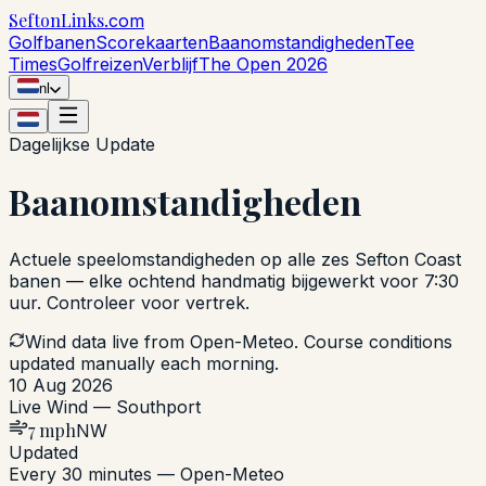
Sefton
Links
.com
Golfbanen
Scorekaarten
Baanomstandigheden
Tee
Times
Golfreizen
Verblijf
The Open 2026
nl
Dagelijkse Update
Baanomstandigheden
Actuele speelomstandigheden op alle zes Sefton Coast
banen — elke ochtend handmatig bijgewerkt voor 7:30
uur. Controleer voor vertrek.
Wind data live from Open-Meteo. Course conditions
updated manually each morning.
10 Aug 2026
Live Wind — Southport
7 mph
NW
Updated
Every 30 minutes — Open-Meteo