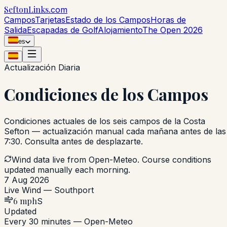
Sefton
Links
.com
Campos
Tarjetas
Estado de los Campos
Horas de
Salida
Escapadas de Golf
Alojamiento
The Open 2026
es
Actualización Diaria
Condiciones de los Campos
Condiciones actuales de los seis campos de la Costa
Sefton — actualización manual cada mañana antes de las
7:30. Consulta antes de desplazarte.
Wind data live from Open-Meteo. Course conditions
updated manually each morning.
7 Aug 2026
Live Wind — Southport
6 mph
S
Updated
Every 30 minutes — Open-Meteo