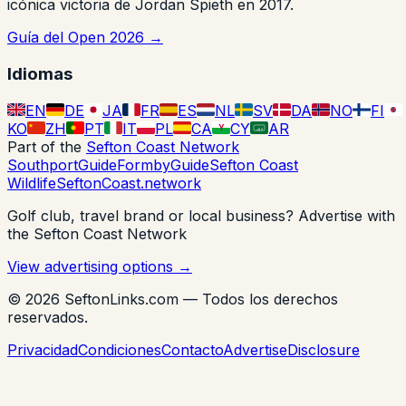
icónica victoria de Jordan Spieth en 2017.
Guía del Open 2026 →
Idiomas
EN
DE
JA
FR
ES
NL
SV
DA
NO
FI
KO
ZH
PT
IT
PL
CA
CY
AR
Y
لا إله
Part of the
Sefton Coast Network
SouthportGuide
FormbyGuide
Sefton Coast
Wildlife
SeftonCoast.network
Golf club, travel brand or local business?
Advertise with
the Sefton Coast Network
View advertising options →
© 2026 SeftonLinks.com — Todos los derechos
reservados.
Privacidad
Condiciones
Contacto
Advertise
Disclosure