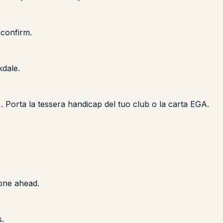
confirm.
kdale.
8). Porta la tessera handicap del tuo club o la carta EGA.
one ahead.
s.