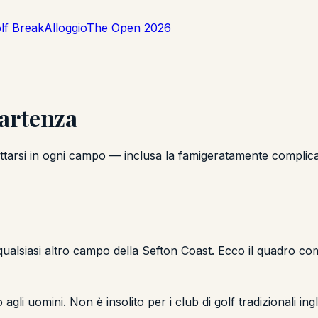
lf Break
Alloggio
The Open 2026
artenza
ettarsi in ogni campo — inclusa la famigeratamente complica
 qualsiasi altro campo della Sefton Coast. Ecco il quadro co
gli uomini. Non è insolito per i club di golf tradizionali in