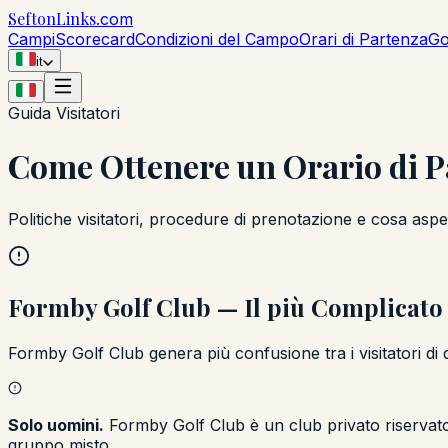
Sefton
Links
.com
Campi
Scorecard
Condizioni del Campo
Orari di Partenza
Go
it
Guida Visitatori
Come Ottenere un Orario di P
Politiche visitatori, procedure di prenotazione e cosa asp
Formby Golf Club — Il più Complicato
Formby Golf Club genera più confusione tra i visitatori di
Solo uomini.
Formby Golf Club è un club privato riservato a
gruppo misto.