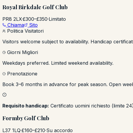
Royal Birkdale Golf Club
PR8 2LX
·
£300–£350
·
Limitato
Chiama
Sito
Politica Visitatori
Visitors welcome subject to availability. Handicap certific
Giorni Migliori
Weekdays preferred. Limited weekend availability.
Prenotazione
Book 3–6 months in advance for peak season. Open we
Requisito handicap:
Certificato uomini richiesto (limite 2
Formby Golf Club
L37 1LQ
·
£160–£210
·
Su accordo