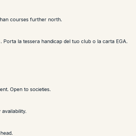
than courses further north.
8). Porta la tessera handicap del tuo club o la carta EGA.
t. Open to societies.
ailability.
ahead.