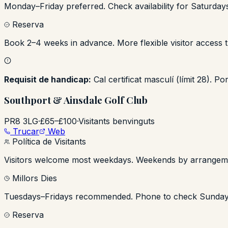
Monday–Friday preferred. Check availability for Saturday
Reserva
Book 2–4 weeks in advance. More flexible visitor access 
Requisit de handicap:
Cal certificat masculí (límit 28). P
Southport & Ainsdale Golf Club
PR8 3LG
·
£65–£100
·
Visitants benvinguts
Trucar
Web
Política de Visitants
Visitors welcome most weekdays. Weekends by arrangemen
Millors Dies
Tuesdays–Fridays recommended. Phone to check Sunday av
Reserva