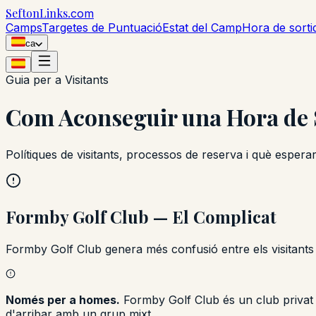
Sefton
Links
.com
Camps
Targetes de Puntuació
Estat del Camp
Hora de sorti
ca
Guia per a Visitants
Com Aconseguir una Hora de 
Polítiques de visitants, processos de reserva i què espe
Formby Golf Club — El Complicat
Formby Golf Club genera més confusió entre els visitants 
Només per a homes.
Formby Golf Club és un club privat 
d'arribar amb un grup mixt.