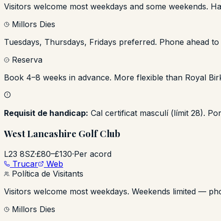
Visitors welcome most weekdays and some weekends. Hand
Millors Dies
Tuesdays, Thursdays, Fridays preferred. Phone ahead to 
Reserva
Book 4–8 weeks in advance. More flexible than Royal Bir
Requisit de handicap:
Cal certificat masculí (límit 28). P
West Lancashire Golf Club
L23 8SZ
·
£80–£130
·
Per acord
Trucar
Web
Política de Visitants
Visitors welcome most weekdays. Weekends limited — ph
Millors Dies