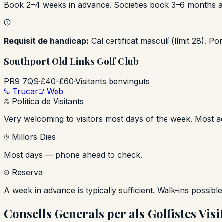
Book 2–4 weeks in advance. Societies book 3–6 months 
Requisit de handicap:
Cal certificat masculí (límit 28). P
Southport Old Links Golf Club
PR9 7QS
·
£40–£60
·
Visitants benvinguts
Trucar
Web
Política de Visitants
Very welcoming to visitors most days of the week. Most ac
Millors Dies
Most days — phone ahead to check.
Reserva
A week in advance is typically sufficient. Walk-ins possib
Consells Generals per als Golfistes Visi