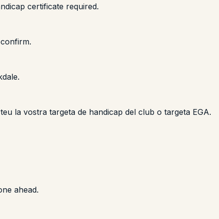
icap certificate required.
confirm.
kdale.
orteu la vostra targeta de handicap del club o targeta EGA.
one ahead.