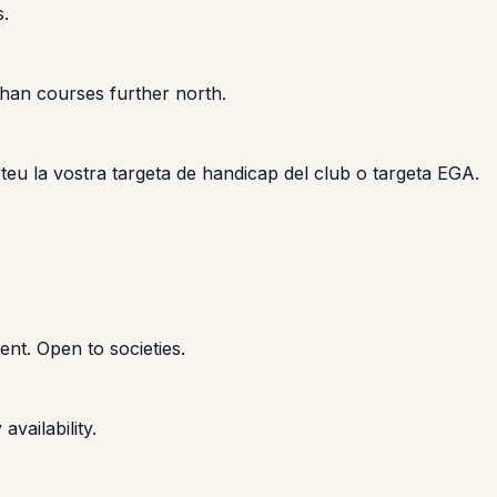
s.
than courses further north.
orteu la vostra targeta de handicap del club o targeta EGA.
t. Open to societies.
ailability.