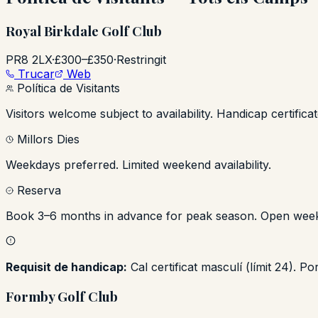
Royal Birkdale Golf Club
PR8 2LX
·
£300–£350
·
Restringit
Trucar
Web
Política de Visitants
Visitors welcome subject to availability. Handicap certific
Millors Dies
Weekdays preferred. Limited weekend availability.
Reserva
Book 3–6 months in advance for peak season. Open we
Requisit de handicap:
Cal certificat masculí (límit 24). 
Formby Golf Club