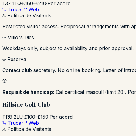
L37 1LQ
·
£160–£210
·
Per acord
Trucar
Web
Política de Visitants
Restricted visitor access. Reciprocal arrangements with ap
Millors Dies
Weekdays only, subject to availability and prior approval.
Reserva
Contact club secretary. No online booking. Letter of intr
Requisit de handicap:
Cal certificat masculí (límit 20). P
Hillside Golf Club
PR8 2LU
·
£100–£150
·
Per acord
Trucar
Web
Política de Visitants