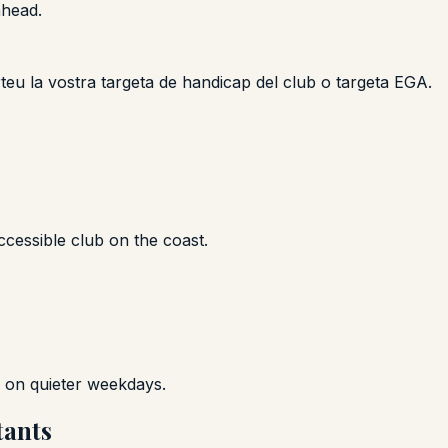
ahead.
orteu la vostra targeta de handicap del club o targeta EGA.
cessible club on the coast.
le on quieter weekdays.
tants