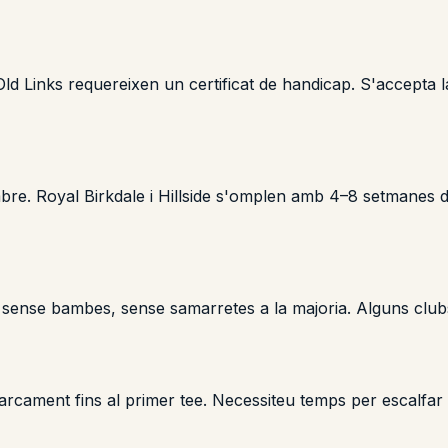
 Links requereixen un certificat de handicap. S'accepta la 
bre. Royal Birkdale i Hillside s'omplen amb 4–8 setmanes 
sense bambes, sense samarretes a la majoria. Alguns clubs r
rcament fins al primer tee. Necessiteu temps per escalfar i