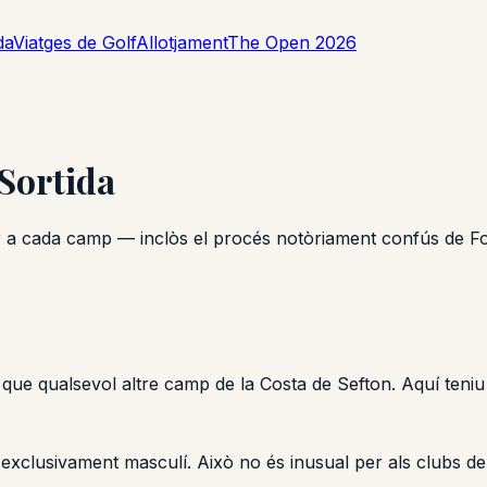
da
Viatges de Golf
Allotjament
The Open 2026
Sortida
rar a cada camp — inclòs el procés notòriament confús de F
que qualsevol altre camp de la Costa de Sefton. Aquí teniu
exclusivament masculí. Això no és inusual per als clubs de