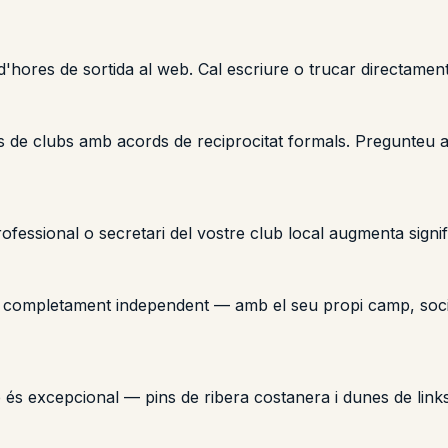
'hores de sortida al web. Cal escriure o trucar directament 
s de clubs amb acords de reciprocitat formals. Pregunteu al
fessional o secretari del vostre club local augmenta signific
completament independent — amb el seu propi camp, socis i p
p és excepcional — pins de ribera costanera i dunes de li