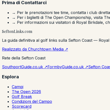
Prima di Contattarci
→ Per le prenotazioni tee time, contatta i club dire
→ Per i biglietti di The Open Championship, visita 
→ Per informazioni sui visitatori di Royal Birkdale, 
Sefton
Links
.com
La guida definitiva al golf links sulla Sefton Coast — Royal 
Realizzato da Churchtown Media ↗
Rete della Sefton Coast
SouthportGuide.co.uk ↗
FormbyGuide.co.uk ↗
Sefton Coas
Esplora
Campi
The Open 2026
Golf Break
Condizioni del Campo
Scorecard