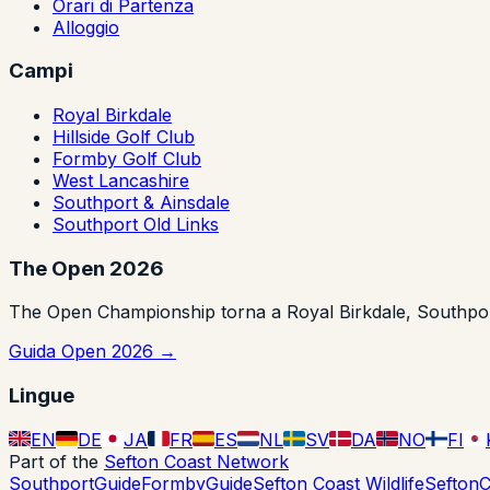
Orari di Partenza
Alloggio
Campi
Royal Birkdale
Hillside Golf Club
Formby Golf Club
West Lancashire
Southport & Ainsdale
Southport Old Links
The Open 2026
The Open Championship torna a Royal Birkdale, Southport n
Guida Open 2026 →
Lingue
EN
DE
JA
FR
ES
NL
SV
DA
NO
FI
Part of the
Sefton Coast Network
SouthportGuide
FormbyGuide
Sefton Coast Wildlife
SeftonC