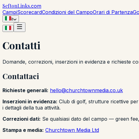
Sefton
Links
.com
Campi
Scorecard
Condizioni del Campo
Orari di Partenza
Go
it
Contatti
Domande, correzioni, inserzioni in evidenza e richieste co
Contattaci
Richieste generali:
hello@churchtownmedia.co.uk
Inserzioni in evidenza:
Club di golf, strutture ricettive p
i dettagli della tua attività.
Correzioni dati:
Se qualsiasi dato del campo — green fee, 
Stampa e media:
Churchtown Media Ltd