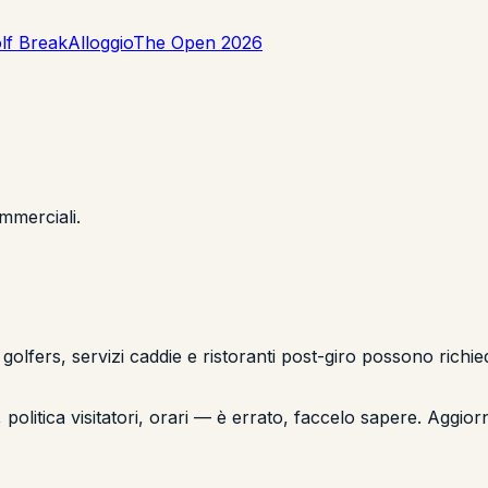
lf Break
Alloggio
The Open 2026
mmerciali.
er golfers, servizi caddie e ristoranti post-giro possono ric
politica visitatori, orari — è errato, faccelo sapere. Aggi