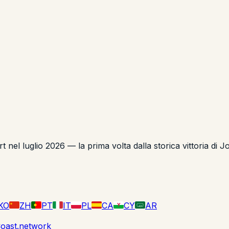
el luglio 2026 — la prima volta dalla storica vittoria di J
KO
ZH
PT
IT
PL
CA
CY
AR
Y
لا إله
oast.network