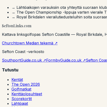
→ Lähtöaikojen varauksiin ota yhteyttä suoraan kl
→ The Open Championship -lippuja varten vieraile 
→ Royal Birkdalen vierailutiedusteluihin soita suo
Sefton
Links
.com
Kattava linksgolfopas Sefton Coastille — Royal Birkdale, Hi
Churchtown Median tekemä ↗
Sefton Coast -verkosto
SouthportGuide.co.uk ↗
FormbyGuide.co.uk ↗
Sefton Coas
Tutustu
Kentät
The Open 2026
Golfmatkat
Kenttäolosuhteet
Scorekortit
Lähtöajat