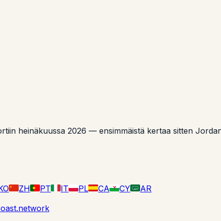
iin heinäkuussa 2026 — ensimmäistä kertaa sitten Jordan 
KO
ZH
PT
IT
PL
CA
CY
AR
Y
لا إله
oast.network