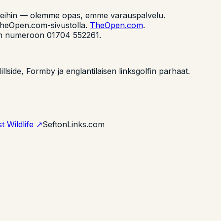
ubeihin — olemme opas, emme varauspalvelu.
TheOpen.com-sivustolla.
TheOpen.com
.
raan numeroon 01704 552261.
llside, Formby ja englantilaisen linksgolfin parhaat.
t Wildlife ↗
SeftonLinks.com