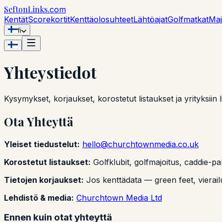
Sefton
Links
.com
Kentät
Scorekortit
Kenttäolosuhteet
Lähtöajat
Golfmatkat
Maj
fi
Yhteystiedot
Kysymykset, korjaukset, korostetut listaukset ja yrityksiin li
Ota Yhteyttä
Yleiset tiedustelut:
hello@churchtownmedia.co.uk
Korostetut listaukset:
Golfklubit, golfmajoitus, caddie-pal
Tietojen korjaukset:
Jos kenttädata — green feet, vierailu
Lehdistö & media:
Churchtown Media Ltd
Ennen kuin otat yhteyttä