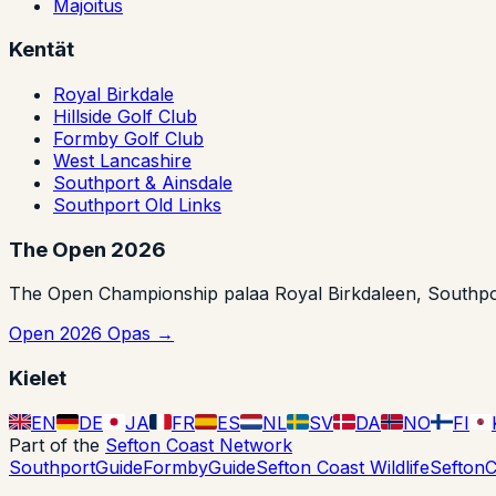
Majoitus
Kentät
Royal Birkdale
Hillside Golf Club
Formby Golf Club
West Lancashire
Southport & Ainsdale
Southport Old Links
The Open 2026
The Open Championship palaa Royal Birkdaleen, Southport
Open 2026 Opas →
Kielet
EN
DE
JA
FR
ES
NL
SV
DA
NO
FI
Part of the
Sefton Coast Network
SouthportGuide
FormbyGuide
Sefton Coast Wildlife
SeftonC