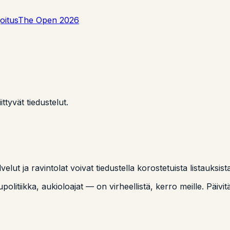
oitus
The Open 2026
ittyvät tiedustelut.
velut ja ravintolat voivat tiedustella korostetuista listauksis
politiikka, aukioloajat — on virheellistä, kerro meille. Päiv